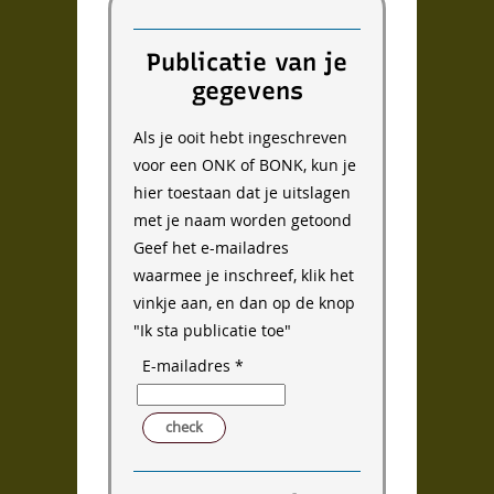
Publicatie van je
gegevens
Als je ooit hebt ingeschreven
voor een ONK of BONK, kun je
ONK
hier toestaan dat je uitslagen
Winnaars
met je naam worden getoond
Uitslagen
Geef het e-mailadres
Overzicht
waarmee je inschreef, klik het
Archief
vinkje aan, en dan op de knop
ONK archief
"Ik sta publicatie toe"
Wedstrijden
Uitslagen
E-mailadres *
Over
Reactie
check
Reactie
Privacy
Toestemming